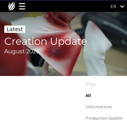
EN
Latest
Creation Update
August 2026
Blogs:
All
Informations
Production Update