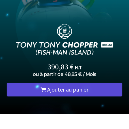
390,83
€
H.T
ou à partir de
48,85
€
/
Mois
Ajouter au panier