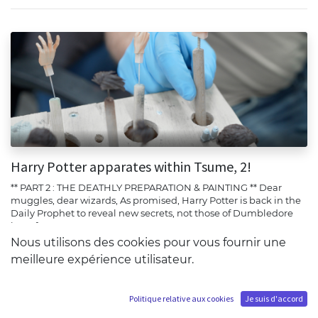
Harry Potter apparates within Tsume, 2!
** PART 2 : THE DEATHLY PREPARATION & PAINTING ** Dear
muggles, dear wizards, As promised, Harry Potter is back in the
Daily Prophet to reveal new secrets, not those of Dumbledore
but of Ts...
Nous utilisons des cookies pour vous fournir une
Harry Potter
Information
meilleure expérience utilisateur.
May 16, 2023
Politique relative aux cookies
Je suis d'accord